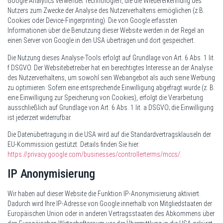
Google Analytics verwendet Technologien, die die Wiedererkennung des
Nutzers zum Zwecke der Analyse des Nutzerverhaltens ermöglichen (z.B.
Cookies oder Device-Fingerprinting). Die von Google erfassten
Informationen über die Benutzung dieser Website werden in der Regel an
einen Server von Google in den USA übertragen und dort gespeichert.
Die Nutzung dieses Analyse-Tools erfolgt auf Grundlage von Art. 6 Abs. 1 lit.
f DSGVO. Der Websitebetreiber hat ein berechtigtes Interesse an der Analyse
des Nutzerverhaltens, um sowohl sein Webangebot als auch seine Werbung
zu optimieren. Sofern eine entsprechende Einwilligung abgefragt wurde (z. B.
eine Einwilligung zur Speicherung von Cookies), erfolgt die Verarbeitung
ausschließlich auf Grundlage von Art. 6 Abs. 1 lit. a DSGVO; die Einwilligung
ist jederzeit widerrufbar.
Die Datenübertragung in die USA wird auf die Standardvertragsklauseln der
EU-Kommission gestützt. Details finden Sie hier:
https://privacy.google.com/businesses/controllerterms/mccs/
.
IP Anonymisierung
Wir haben auf dieser Website die Funktion IP-Anonymisierung aktiviert.
Dadurch wird Ihre IP-Adresse von Google innerhalb von Mitgliedstaaten der
Europäischen Union oder in anderen Vertragsstaaten des Abkommens über